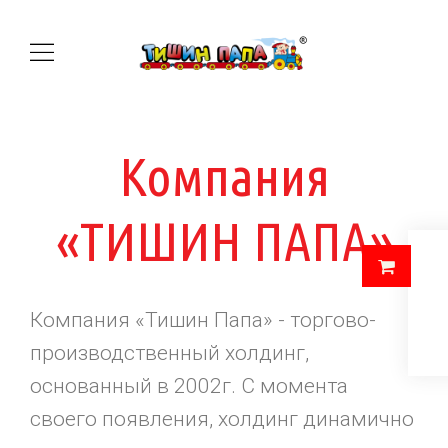
Настольная
Набор
Компания
Летающий
Бросатель
Новинка
Набор
Набор
«ТИШИН ПАПА»
летающих
Набор
игра
песочный№13
песочный№14
с мячом 1
Батен
диск
Шар
летний№3
"Шашки-
тарелок
Компания «Тишин Папа» - торгово-
Вертокрыл
Копилка
Африка
Африка
шт
производственный холдинг,
Нарды"
№1
основанный в 2002г. С момента
своего появления, холдинг динамично