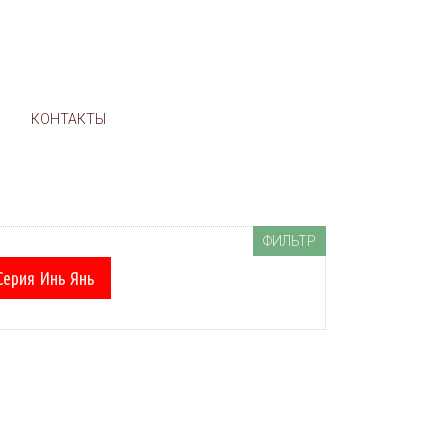
м
И
КОНТАКТЫ
ФИЛЬТР
Серия Инь Янь