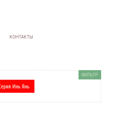
м
И
КОНТАКТЫ
ФИЛЬТР
Серия Инь Янь