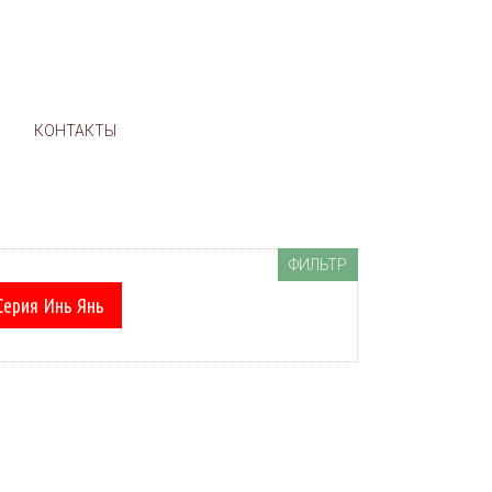
м
И
КОНТАКТЫ
ФИЛЬТР
Серия Инь Янь